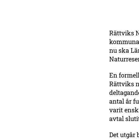
Rättviks N
Bli medlem i
kommunalt
Sveriges största
nu ska Län
miljöorganisation
Naturrese
Var med i kampen för en
friskare natur och starkare
En formel
miljöpolitik. Du får den
Rättviks n
prisbelönta tidningen
deltagande
Sveriges Natur fem gånger
om året.
antal år f
varit ensk
Bli medlem i dag
avtal slu
Det utgår 