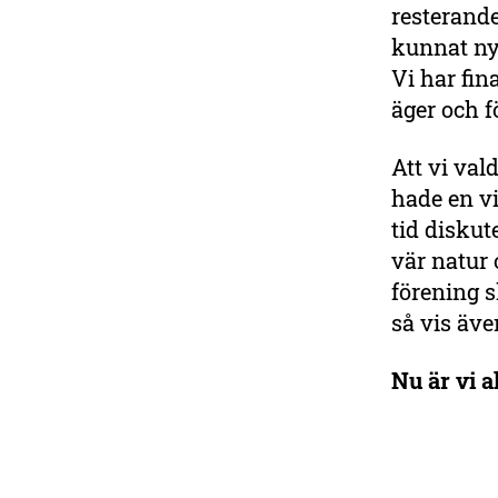
resterand
kunnat nyt
Vi har fi
äger och f
Att vi va
hade en v
tid diskut
vär natur 
förening s
så vis äve
Nu är vi al