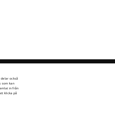
i delar också
s som kan
amlat in från
tt klicka på