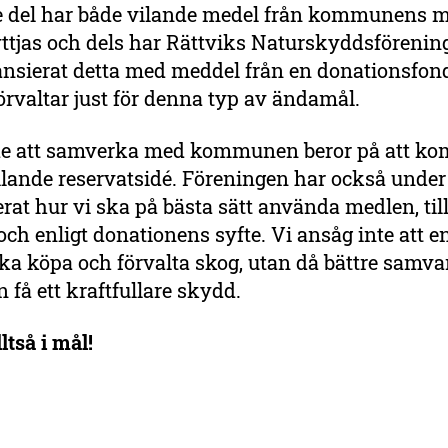
e del har både vilande medel från kommunens m
tjas och dels har Rättviks Naturskyddsförening
nansierat detta med meddel från en donationsfon
örvaltar just för denna typ av ändamål.
lde att samverka med kommunen beror på att 
ilande reservatsidé. Föreningen har också under
erat hur vi ska på bästa sätt använda medlen, till
och enligt donationens syfte. Vi ansåg inte att en
ka köpa och förvalta skog, utan då bättre samv
n få ett kraftfullare skydd.
ltså i mål!