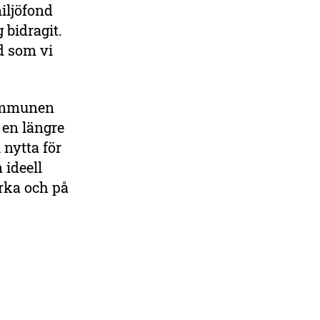
iljöfond
 bidragit.
d som vi
kommunen
 en längre
 nytta för
 ideell
arka och på