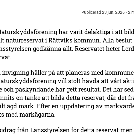
Publicerad 23 jun, 2026 • 2 m
aturskyddsförening har varit delaktiga i att bild
 naturreservat i Rättviks kommun. Alla beslut ä
sstyrelsen godkänna allt. Reservatet heter Lerd
rvat.
l invigning håller på att planeras med kommune
aturskyddsförening vill stolt hävda att vårt akt
 och påskyndande har gett resultat. Det har sed
unnits en tanke att bilda detta reservat, där det fr
ilt ägd mark. Efter en uppdatering av markvärd
tits med markägarna.
bidrag från Länsstyrelsen för detta reservat men 