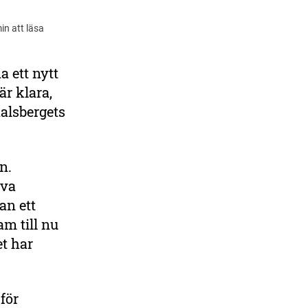
in att läsa
a ett nytt
DELA
r klara,
alsbergets
n.
iva
an ett
am till nu
et har
för