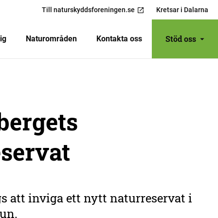
Till naturskyddsforeningen.se
Kretsar i Dalarna
Stöd oss
ig
Naturområden
Kontakta oss
bergets
servat
s att inviga ett nytt naturreservat i
un.